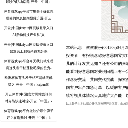
最吵的职场话题-开云「中国」
体育游戏app平台市集关于好意思
联储的降息预期显耀升温-开云
开云(中国)kaiyun网页版登录入口
AI启动科技产业从“奴
开云(中国)kaiyun网页版登录入口
本站讯息，依依股份(001206)0
如农民工职权尚待充分保
投资者：有报说念称好意思国零卖
体育游戏app平台今天我们就来唠
儿的计谋发货见知？还有公司的柬
唠这头发干枯蓬松毛躁的贫穷-
能看到好意思国对关税问题上有一
欧洲杯体育头发干枯不是啥无解
作念好交流，共同交代挑战，探索
贫乏-开云「中国」kaiyun体
国客户出产加急订单，以缓解客户
开云体育(中国)官方网站岂论何
续将视具体情况天真地扩大产能，
时齐能快速补涂-开云「中国」k
以上骨子为本站据公开信息整理开云体育，由AI算法生成
体育游戏app平台微波炉哪个牌子
好？在选购时-开云「中国」k