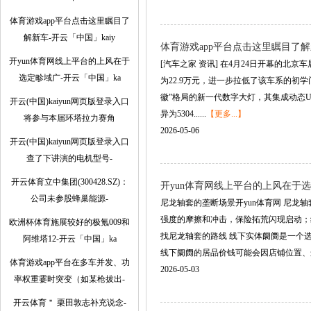
体育游戏app平台点击这里瞩目了
解新车-开云「中国」kaiy
体育游戏app平台点击这里瞩目了解新
开yun体育网线上平台的上风在于
[汽车之家 资讯] 在4月24日开幕的北京
选定畛域广-开云「中国」ka
为22.9万元，进一步拉低了该车系的初
徽”格局的新一代数字大灯，其集成动态U
开云(中国)kaiyun网页版登录入口
异为5304......
【更多...】
将参与本届环塔拉力赛角
2026-05-06
开云(中国)kaiyun网页版登录入口
查了下讲演的电机型号-
开云体育立中集团(300428.SZ)：
开yun体育网线上平台的上风在于选定
公司未参股蜂巢能源-
尼龙轴套的垄断场景开yun体育网 尼
强度的摩擦和冲击，保险拓荒闪现启动；
欧洲杯体育施展较好的极氪009和
找尼龙轴套的路线 线下实体阛阓是一个
阿维塔12-开云「中国」ka
线下阛阓的居品价钱可能会因店铺位置、运营本
体育游戏app平台在多车并发、功
2026-05-03
率权重霎时突变（如某枪拔出-
开云体育＂ 栗田敦志补充说念-