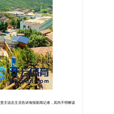
职责主说念主员告诉海报新闻记者，其尚不明晰该