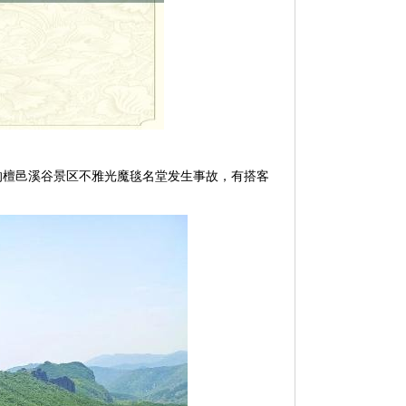
檀邑溪谷景区不雅光魔毯名堂发生事故，有搭客