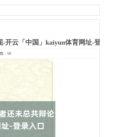
开云「中国」kaiyun体育网址-登录入
次数：68