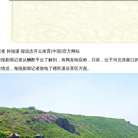
 孙佃潇 报说念开云体育(中国)官方网站
报新闻记者从酬酢平台了解到，有网友响应称，日前，位于河北张家口的
连情况，海报新闻记者致电了檀邑溪谷景区方面。