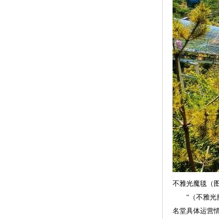
不雅光魔毯（
“（不雅光魔
名堂具体运营