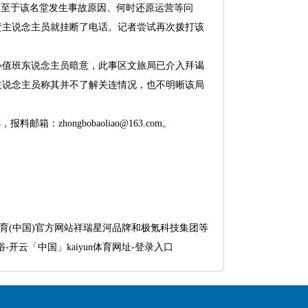
至于该名堂发生事故原因、何时还原运营等问
责主说念主员就挂断了电话。记者尝试再次拨打该
值班东说念主员暗意，此事区文旅局已介入拜谒
主说念主员称其并不了解关连情况，也不明晰该局
zhongbobaoliao@163.com。
育(中国)官方网站祥瑞星河品牌和极氪科技集团等
-开云「中国」kaiyun体育网址-登录入口