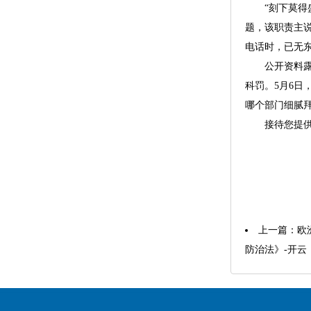
“刻下莫得盛
题，该职责主
电话时，已无
公开资料露出
科罚。5月6
哪个部门细腻
接待您提供新闻痕
上一篇：
欧
防治法》-开云「