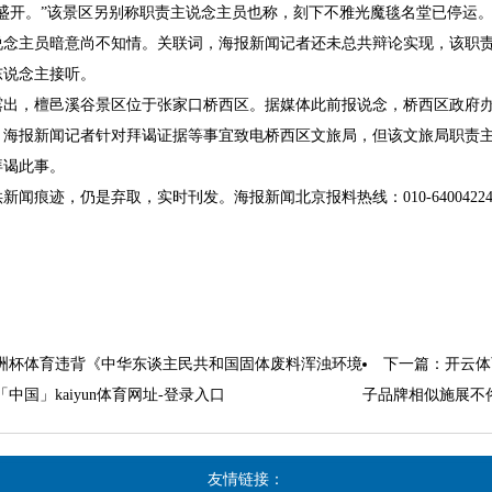
开。”该景区另别称职责主说念主员也称，刻下不雅光魔毯名堂已停运。
说念主员暗意尚不知情。关联词，海报新闻记者还未总共辩论实现，该职
东说念主接听。
，檀邑溪谷景区位于张家口桥西区。据媒体此前报说念，桥西区政府办
日，海报新闻记者针对拜谒证据等事宜致电桥西区文旅局，但该文旅局职责
拜谒此事。
迹，仍是弃取，实时刊发。海报新闻北京报料热线：010-64004224，报料邮箱：
洲杯体育违背《中华东谈主民共和国固体废料浑浊环境
下一篇：
开云体
中国」kaiyun体育网址-登录入口
子品牌相似施展不俗
友情链接：