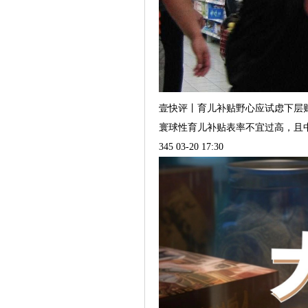
壹快评丨育儿补贴野心应试虑下层
寰球性育儿补贴表率不宜过高，且
345 03-20 17:30