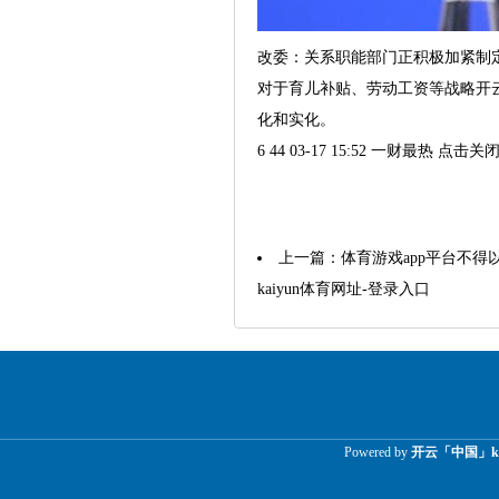
改委：关系职能部门正积极加紧制
对于育儿补贴、劳动工资等战略开云
化和实化。
6 44 03-17 15:52 一财最热 点击关
上一篇：
体育游戏app平台不得
kaiyun体育网址-登录入口
Powered by
开云「中国」ka