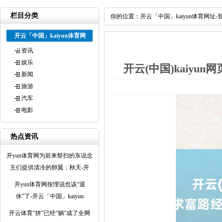
栏目分类
你的位置：
开云「中国」kaiyun体育网址
开云「中国」kaiyun体育网
址-登录入口
资讯
娱乐
开云(中国)kaiy
新闻
旅游
汽车
电影
热点资讯
开yun体育网为前来祭扫的东说念
主们提供清冷的卵翼；秋天-开
开yun体育网按理说也该“退
休”了-开云「中国」kaiyun
开云体育“拼”已经“躺”成了全网