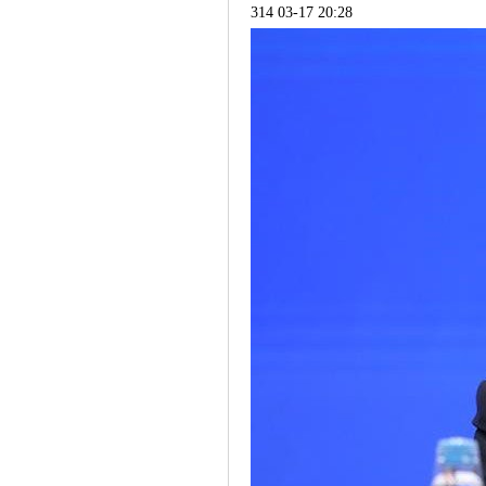
314 03-17 20:28