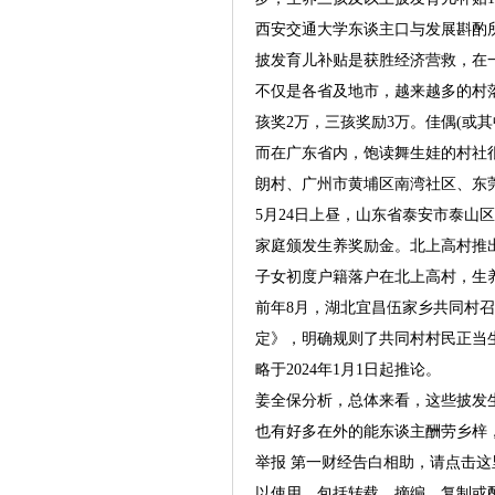
西安交通大学东谈主口与发展斟酌
披发育儿补贴是获胜经济营救，在
不仅是各省及地市，越来越多的村
孩奖2万，三孩奖励3万。佳偶(或
而在广东省内，饱读舞生娃的村社
朗村、广州市黄埔区南湾社区、东
5月24日上昼，山东省泰安市泰山
家庭颁发生养奖励金。北上高村推出的
子女初度户籍落户在北上高村，生
前年8月，湖北宜昌伍家乡共同村
定》，明确规则了共同村村民正当生
略于2024年1月1日起推论。
姜全保分析，总体来看，这些披发
也有好多在外的能东谈主酬劳乡梓
举报 第一财经告白相助，请点击
以使用，包括转载、摘编、复制或