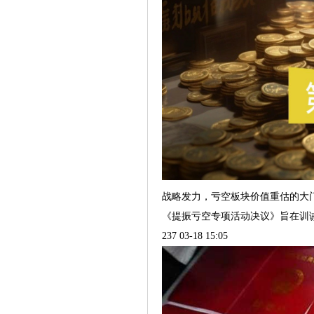
战略发力，亏空板块价值重估的大
《提振亏空专项活动决议》旨在训
237 03-18 15:05