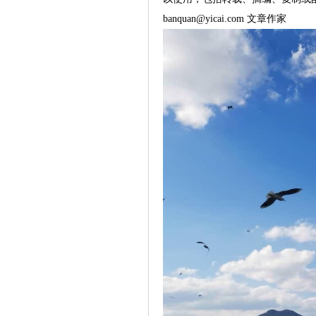
banquan@yicai.com 文章作家