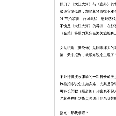
操刀了《大江大河》与《庭外》的
虽说宣发低调，却能紧紧收拢不雅
01.节拍紧凑、台词幽默，悬疑感
不愧是《大江大河》的导演，在叙
《金关》将眼力聚焦在海关旅检身
女见识瑜（黄尧饰）是刚来海关的
第一天来报到，就帮东说念主理了
不外行将接收张瑜的一科科长却没
旅检招东说念主如实难，尤其是像
可科长郭聪（经超饰）却直爽不起
尤其是在听到指点强调让他亲身带
指点：那我带呗？