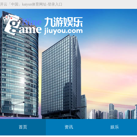
开云「中国」kaiyun体育网址-登录入口
首页
资讯
娱乐