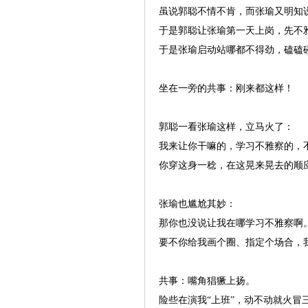
虽说郭聪不情不肯，而张瑜又明知
于是郭聪让张瑜第一天上岗，先不
于是张瑜启动站哪都不得劲，磕磕
坐在一旁的共事：刚来都这样！
郭聪一看张瑜这样，立马火了：
我来让你干嘛的，学习不雅察的，
你穿这身一稔，在这晃来晃去的顺
张瑜也尴尬其妙：
那你也没说让我在哪学习不雅察啊
要不你给我画个圈、指定个场合，
共事：嘴角猖獗上扬。
险些在演我“上班”，动不动就火