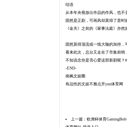
结语
从本年央视放出作品的作风，也不
固然是正剧，可画风却莫得了昔时
《金关》之前的《家事法庭》亦然
固然莫得顶流或一线大咖的加持，
看来此次，总台又走在了市集前哨
不知说念你是否心爱这部新剧呢？#
-END-
南枫文娱圈
有品性的文娱不雅点开yun体育网
上一篇：
欧洲杯体育GamingBo