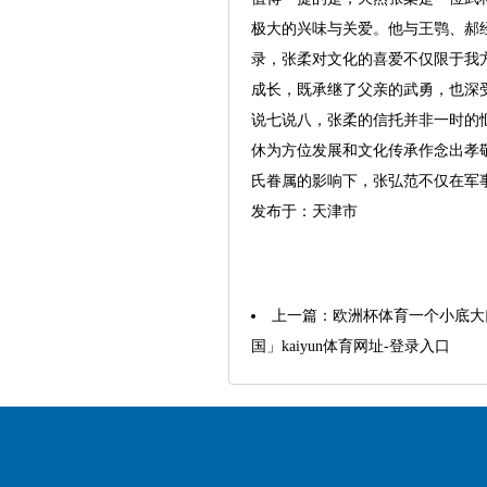
极大的兴味与关爱。他与王鹗、郝
录，张柔对文化的喜爱不仅限于我
成长，既承继了父亲的武勇，也深
说七说八，张柔的信托并非一时的
休为方位发展和文化传承作念出孝
氏眷属的影响下，张弘范不仅在军
发布于：天津市
上一篇：
欧洲杯体育一个小底大
国」kaiyun体育网址-登录入口